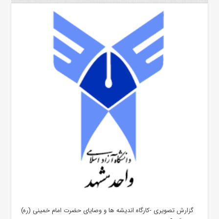
گزارش تصویری -کارگاه اندیشه ها و وصایای حضرت امام خمینی (ره)