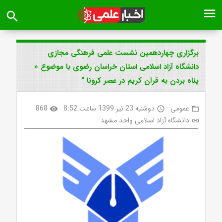
menu
search
برگزاری چهاردهمین نشست علمی فرهنگی مجازی
دانشگاه آزاد اسلامی استان خراسان رضوی با موضوع «
پناه بردن به قرآن کریم در عصر کرونا "
عمومی
دوشنبه 23 تیر 1399 ساعت 8:52
868
visibility
access_time
folder_open
دانشگاه آزاد اسلامی واحد مشهد
link