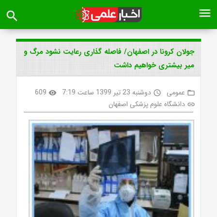
menu
search
جولان کرونا در اصفهان/ فاصله گذاری رعایت نشود مرگ و
میر بیشتری خواهیم داشت
عمومی
دوشنبه 23 تیر 1399 ساعت 7:19
609
visibility
access_time
folder_open
دانشگاه علوم پزشکی اصفهان
link