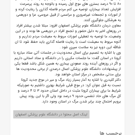
۸۰ تا ۹۰ درصد بستری های موج اول رسیده و باتوجه به روند پرسرعت
افزایش تعداد بیماران، توصیه می کنم مردم فاصله گذاری را رعایت کرده و
از امورات و تجمعات غیرضروری و مراسمی از قبیل عروسی، عزا و دورهمی
به هرشکلی جلوگیری کنند.
معاون درمان دانشگاه علوم پزشکی اصفهان افزود: مبتلا شدن بیشتر افراد
در روزهای اخیر به دلیل حضور و تجمع افراد در دورهمی ها بوده و در این
وضعیت، ما توصیه به تعطیلی امورات مربوط به معیشت مردم نداریم و
آنچه مربوط به معیشت است با رعایت فاصله گذاری باید حفظ شود تا ان
شاالله این دوره نیز به سلامت سپری شود
.
وی با اشاره به تصمیم برای اعمال محدودیت در جلسات آتی ستاد مبارزه با
کرونا در استان گفت: ما جلسات مکرری را در دانشگاه و ستاد استانی داریم
و اگر در روزهای آینده روند صعودی بیماری به همین شکل باشد قطعا یکی
از پیشنهادات دانشگاه علوم پزشکی اعمال درصدی از برخی محدودیت ها
برای مدتی مشخص در مرکز استان خواهد بود.
دکتر کلیدری با اشاره به آمار بسیار زیاد مرگ و میر در موج جدید کرونا
نسبت به قبل عنوان کرد: در موج قبلی شرایط بهتری داشتیم به صورتیکه
شرایط ما برای بیماران کرونا مثبت در داخل استان حدود ۳ تا ۴ درصد و
کل مرگ های حاد تنفسی حدود ۹ درصد بود ولی اگر با این روند پیش
برویم احتمال چند برابر شدن مرگ در استان وجود دارد.
لینک اصل محتوا در دانشگاه علوم پزشکی اصفهان
برچسب ها