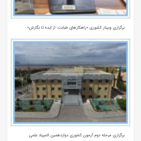
برگزاری وبینار کشوری «راهکارهای طبابت: از ایده تا نگارش»
برگزاری مرحله دوم آزمون کشوری دوازدهمین المپیاد علمی