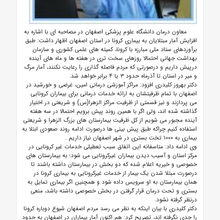
معاون درمان دانشگاه علوم پزشکی اصفهان در مصاحبه ای با اشاره به
افزایش آمار مبتلایان به بیماری کرونا در استان اصفهان اظهار داشت: طبق
برآوردهای ستاد ملی مبارزه با کرونا، کمیته های علمی کشوری و سازمان
بهداشت جهانی احتمالا روزهای سخت تری در هفته ها و ماه های آینده
درپیش داریم و درصورتی که مردم فاصله گذاری را رعایت نکنند، آمار مرگ
و میر در استان تا آذرماه حدود ۳ یا ۴ برابر خواهد شد.
دکتر بهروز کلیدری افزود: مراکز آموزشی درمانی امین، غرضی و خورشید در
اصفهان با تمام ظرفیتشان به ارائه خدمات درمانی برای بیماران کرونایی
می پردازند و نیز قسمتی از ظرفیت مراکز الزهرا(س) و شریعتی در اختیار
گذاشته شده اند، ولی اگر با همین روند پیش برویم احتمالا در سه هفته
آینده مجبور می شویم از کل ظرفیت بیمارستان های بزرگ الزهرا و شریعتی
استفاده کنیم چراکه طبق پیش بینی ها درصورت ادامه روند صعودی ابتلا به
بیماری به ۱۰۰۰ تخت بستری در شهر اصفهان نیاز داریم
.
وی ادامه داد: متاسفانه این اتفاق سبب تعطیلی خدمات غیر کرونایی در
مرکز استان و آسیب دیدن بیماران غیرکرونایی می شود؛ به بیمارستان های
خصوصی و خیریه اعلام شده که دو بخش در بیمارستان داشته باشند تا
درصورت مبتلا شدن یک بیمار از خدمات غیرکرونایی به بیماری کرونا در
همان بیمارستان به او سرویس داده شود و همچنین اگر بیماری تمایل به
بستری و تحت درمان قرار گرفتن در بخش خصوصی داشته باشد، منعی
درنظر گرفته نشود.
دکتر کلیدری با بیان اینکه به نظر می رسد مردم اصفهان شیوع دوباره کرونا
را جدی نگرفته اند، تصریح کرد: هم اکنون آمار بیماران در اصفهان به حدود