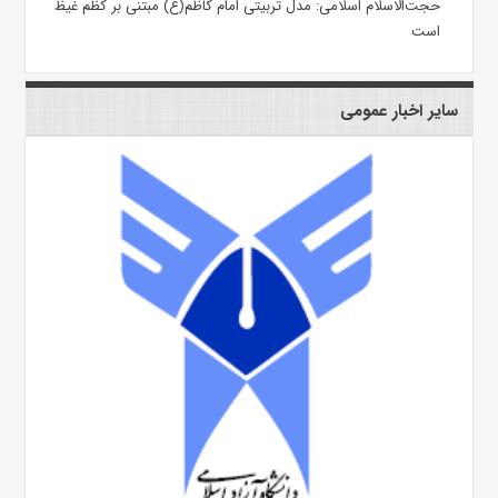
حجت‌الاسلام اسلامی: مدل تربیتی امام کاظم(ع) مبتنی بر کظم غیظ
است
سایر اخبار عمومی