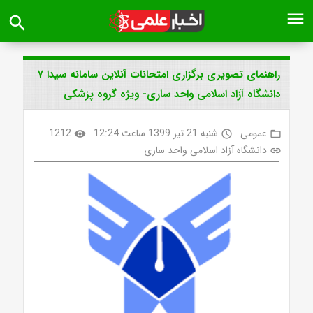
menu
search
راهنمای تصویری برگزاری امتحانات آنلاین سامانه سیدا ۷
دانشگاه آزاد اسلامی واحد ساری- ویژه گروه پزشکی
عمومی
شنبه 21 تیر 1399 ساعت 12:24
1212
visibility
access_time
folder_open
دانشگاه آزاد اسلامی واحد ساری
link