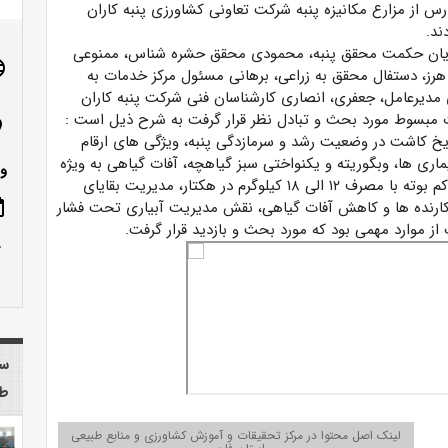
س از مزارع مکانیزه پنبه شرکت تعاونی کشاورزی پنبه کاران
ند.
آقایان حکمت محقق پنبه، محمودی محقق حشره شناس، ممنوعی
age
ز، دستفال محقق به زراعی، برهانی مسئول مرکز خدمات به
ی مدیرعامل، جعفری، انصاری کارشناسان فنی شرکت پنبه کاران
ت مبسوط مورد بحث و تبادل نظر قرار گرفت به شرح ذیل است
:
n_on
 کاشت در وضعیت رشد و سرمازدگی پنبه، ویژگی های ارقام
اری ها، وبگوریته و یکنواختی سبز گیاهچه، آفات گیاهی به ویژه
وم
کم بوته با مصرف
۱۲
الی
۱۸
کیلوگرم در هکتار، مدیریت بقایای
 کارنده ها و کاهش آفات گیاهی، نقش مدیریت آبیاری تحت فشار
ote
ز موارد مهمی بود که مورد بحث و بازدید قرار گرفت.
row_up
سا
طب
لینک اصل محتوا در مرکز تحقیقات و آموزش کشاورزی و منابع طبیعی