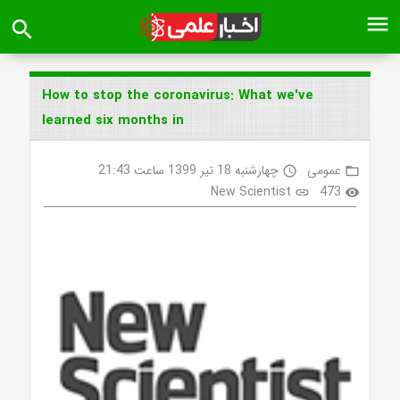
menu
search
How to stop the coronavirus: What we've
learned six months in
عمومی
چهارشنبه 18 تیر 1399 ساعت 21:43
access_time
folder_open
New Scientist
473
link
visibility