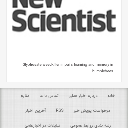
Glyphosate weedkiller impairs learning and memory in
bumblebees
خانه
درباره اخبار عملی
تماس با ما
منابع
درخواست پویش خبر
RSS
آخرین اخبار
رتبه بندی روابط عمومی
تبلیغات در اخبارعلمی