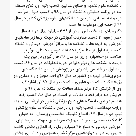
دانشکده علوم تغذیه و صنایع غذایی،
کسب رتبه اول کلان منطقه
سه در برنامه عملیاتی دانشگاه در سال ۹۸ و
کسب عنوان سرآمد
در برنامه عملیاتی در بین دانشگاههای علوم پزشکی کشور در سال
۹۶ از جمله این موفقیت ها است.
دکتر مرادی به اختصاص بیش از ۳۳۶ میلیارد ریال در سه سال
اخیر از سهم ۳ درصد معاونت آموزشی در جهت ارتقا زیر ساختهای
آموزشی به گروه ها، دانشکده ها و مراکز آموزشی درمانی دانشگاه
،کسب رتبه اول توسط مرکز تحقیقات عوامل محیطی موثر بر
سلامت در جشنواره رازی در سال ۹۶،
قرار گیری در بین یک
درصد دانشکده های برتر دنیا در حوزه تحقیقات در سال ۹۶،
کسب
رتبه اول در شاخص راهبردی در پژوهش در بین دانشگاه های
علوم پزشکی تیپ دو کشور در سال ۹۶و
اخذ مجوز و راه اندازی دو
پژوهشکده سلامت و فناوری سلامت در سال ۹۷ نیز اشاره کرد.
وی از افزایش ۲.۶ برابر تعداد مقالات پر استناد در سال ۹۷ و
افزایش سه برابر تعداد مقالات پر استناد در سال ۹۸،
کسب رتبه
هشتم در بین دانشگاه های علوم پزشکی کشور در ارزشیابی سالانه
وزارت بهداشت ،
کسب رتبه اول در بین دانشگاه ها علوم پزشکی
تیپ دو در سال ۹۷،
افتتاح کلینیک تخصصی پرستاری به عنوان
کلینیک تخصصی ،
خرید تجهیزات سرمایه ای جهت بیمارستانهای
آموزشی درمانی به مبلغ ۹۱۰ میلیارد ریال ،
راه اندازی بخش کاشت
حلزون به عنوان دوازدهمین مرکز کشور، همچنین راه اندازی بخش