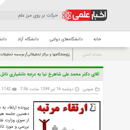
حرکت بر روی مرز علم
خانه
دانشگاه‌های دولتی
دانشگاه آزاد
دانش
صفحه اصلی
پژوهشگاهها و مراکز تحقیقاتی
موسسه تحقیقات 
آقای دکتر محمد علی شاهرخ نیا به درجه دانشیاری نائل
عمومی
دوشنبه 16 تیر 1399 ساعت 7:56
1142
visibility
access_time
folder_open
پرونده ارتقاء به
دهمین جلسه هیئ
بررسی و مورد تا