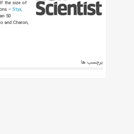
lf the size of
oons –
Styx,
han 50
to and Charon,
برچسب ها