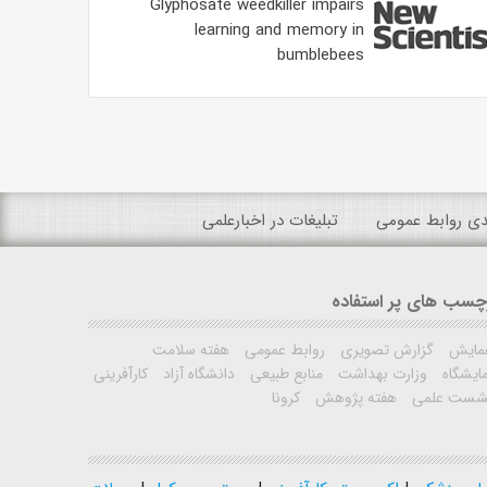
Glyphosate weedkiller impairs
learning and memory in
bumblebees
ندی روابط عمومی
تبلیغات در اخبارعلمی
چسب های پر استفاده
مایش
گزارش تصویری
روابط عمومی
هفته سلامت
ایشگاه
وزارت بهداشت
منابع طبیعی
دانشگاه آزاد
کارآفرینی
شست علمی
هفته پژوهش
کرونا