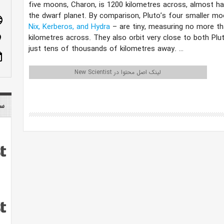
five moons, Charon, is 1200 kilometres across, almost ha
the dwarf planet. By comparison, Pluto’s four smaller m
age
Nix, Kerberos, and Hydra
– are tiny, measuring no more t
kilometres across. They also orbit very close to both Plu
n_on
just tens of thousands of kilometres away. …
ote
لینک اصل محتوا در New Scientist
سایر