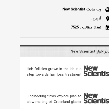
وب سایت New Scientist
langu
آدرس :
locatio
تعداد مطالب : 7525
event_n
 اخبار New Scientist
Hair follicles grown in the lab in a
step towards hair loss treatment
Engineering firms explore plan to
slow melting of Greenland glacier