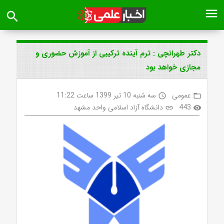
menu
search
دکتر طهرانچی : ترم آینده ترکیبی از آموزش حضوری و
مجازی خواهد بود
عمومی
سه شنبه 10 تیر 1399 ساعت 11:22
access_time
folder_open
443
دانشگاه آزاد اسلامی واحد مشهد
link
visibility