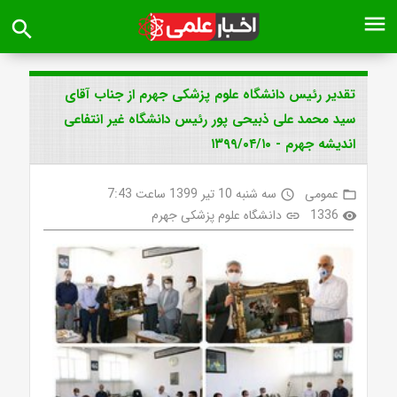
menu
search
تقدیر رئیس دانشگاه علوم پزشکی جهرم از جناب آقای
سید محمد علی ذبیحی پور رئیس دانشگاه غیر انتفاعی
اندیشه جهرم - ۱۳۹۹/۰۴/۱۰
عمومی
سه شنبه 10 تیر 1399 ساعت 7:43
access_time
folder_open
1336
دانشگاه علوم پزشکی جهرم
link
visibility