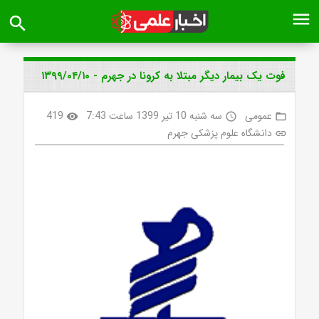
menu
search
فوت یک بیمار دیگر مبتلا به کرونا در جهرم - ۱۳۹۹/۰۴/۱۰
عمومی
سه شنبه 10 تیر 1399 ساعت 7:43
419
visibility
access_time
folder_open
دانشگاه علوم پزشکی جهرم
link