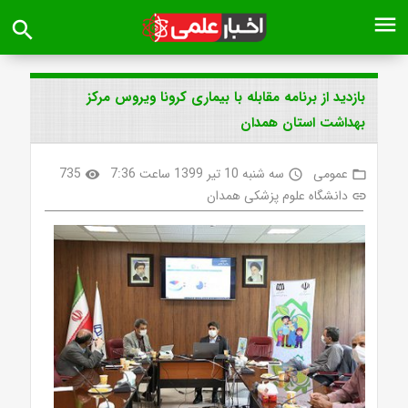
menu
search
بازدید از برنامه مقابله با بیماری کرونا ویروس مرکز
بهداشت استان همدان
عمومی
سه شنبه 10 تیر 1399 ساعت 7:36
735
visibility
access_time
folder_open
دانشگاه علوم پزشکی همدان
link