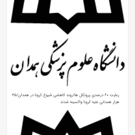
رعایت ۶۰ درصدی پروتکل ها/روند کاهشی شیوع کرونا در همدان/۴۵
هزار همدانی علیه کرونا واکسینه شدند