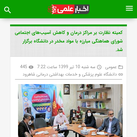
menu
search
کمیته نظارت بر مراکز درمان و کاهش آسیب‌های اجتماعی
شورای هماهنگی مبارزه با مواد مخدر در دانشگاه برگزار
شد.
عمومی
سه شنبه 10 تیر 1399 ساعت 7:22
445
visibility
access_time
folder_open
دانشگاه علوم پزشکی و خدمات بهداشتی درمانی شاهرود
link