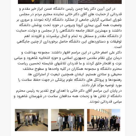
در این آیین دکتر رضا چمن رئیس دانشگاه ضمن ابراز خیر مقدم و
قدردانی از حمایت های آقای دکتر خانی نماینده محترم مردم در مجلس
شورای اسلامی، گزارش جامعی از عملکرد دانشگاه ارائه نمودند و مروری بر
وضعیت همه گیری بیماری کرونا ویروس در حوزه تحت پوشش دانشگاه
داشتند و مهمترین انتظار جامعه دانشگاهی را از مجلس و دولت، حمایت
از دانشگاه مقتدر و مستقل به تمام و کمال برشمردند و افزودند اهم
توفیقات و دستاوردهای این دانشگاه حاصل برخورداری از چنین جایگاهی
است.
دکتر علی اصغر خانی در این مراسم اظهار داشتند: مجموعه بهداشت و
درمان برای نظام مقدس جمهوری اسلامی و حوزه انتخابیه شاهرود و میامی
عزت و افتخار خلق کردند و ما قدردان تلاشهای شایسته تحسین ریاست
محترم دانشگاه و مجموعه همکاران در کلیه واحدها و سطوح مختلف
محیطی و ستادی هستیم. ایشان همچنین تبعیت از استراتژی ها،
رهنمودها و پروتکل های دانشگاه علوم پزشکی در جهت حفظ سلامت را
مورد توصیه موکد قرار دادند.
در پایان این مراسم آقای دکتر خانی با اهدای لوح تقدیر به رئیس محترم
دانشگاه از تلاش ها و زحمات همه مدافعان سلامت در شهرستان شاهرود و
میامی قدردانی نمودند.