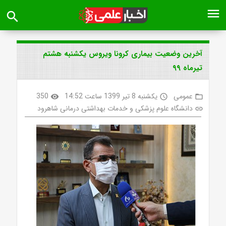
menu
search
آخرین وضعیت بیماری کرونا ویروس یکشنبه هشتم
تیرماه ۹۹
عمومی
یکشنبه 8 تیر 1399 ساعت 14:52
350
visibility
access_time
folder_open
دانشگاه علوم پزشکی و خدمات بهداشتی درمانی شاهرود
link