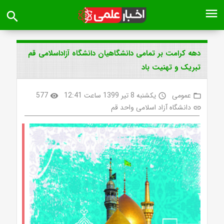
menu
search
دهه کرامت بر تمامی دانشگاهیان دانشگاه آزاداسلامی قم
تبریک و تهنیت باد
عمومی
یکشنبه 8 تیر 1399 ساعت 12:41
577
visibility
access_time
folder_open
دانشگاه آزاد اسلامی واحد قم
link