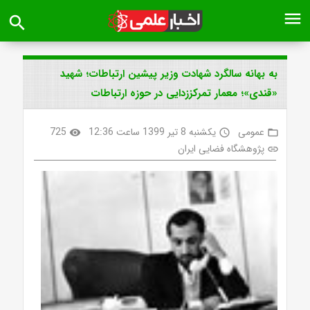
menu
search
به بهانه سالگرد شهادت وزیر پیشین ارتباطات؛ شهید
«قندی»؛ معمار تمرکززدایی در حوزه ارتباطات
عمومی
یکشنبه 8 تیر 1399 ساعت 12:36
725
visibility
access_time
folder_open
پژوهشگاه فضایی ایران
link