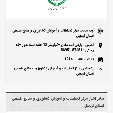
وب سایت مرکز تحقیقات و آموزش کشاورزی و منابع طبیعی
language
استان اردبیل
آدرس : پارس آباد مغان –کیلومتر 12 جاده اصلاندوز –کد
location_on
پستی : 57451-56951
تعداد مطالب : 1214
event_note
رتبه‌بندی مرکز تحقیقات و آموزش کشاورزی و منابع طبیعی
keyboard_arrow_up
استان اردبیل
سایر اخبار مرکز تحقیقات و آموزش کشاورزی و منابع طبیعی
استان اردبیل