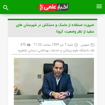
menu
search
ضرورت استفاده از ماسک و دستکش در شهرستان های
سفید از نظر وضعیت کرونا
عمومی
شنبه 7 تیر 1399 ساعت 11:52
475
visibility
access_time
folder_open
دانشگاه علوم پزشکی و خدمات بهداشتی درمانی شاهرود
link