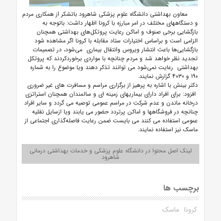
معاون بهداشتی دانشگاه علوم پزشکی شاهرود باتشکر از همکاری مردم
و دستگاههای مختلف در امر مبارزه با کرونا اظهار داشت: باتوجه به
بازگشایی برخی صنوف و اماکن رعایت پروتکل‌های بهداشتی همچنان
الزامی است و براساس اختیارات ستاد مقابله با کرونا اگر مشاهده شود
بازگشایی‌ها باعث انتشار ویروس وانتقال بیماری می‌شود، در تصمیمات
تجدید نظر خواهد شد و مردم چنانچه با مواردی برخوردکردند که پروتکل
بهداشتی رعایت نمی‌شود می توانند تذکر دهند ویا موضوع را به شماره
۱۹۰ و ۴۰۳۰ گزارش نمایند.
دکتر بینش با اشاره به پرهیز از برگزاری مراسم و مسافرت های غیر ضروری
افزود: برای افراد دارای بیماریهای زمینه ای و سالمندان همچنان استراتزی
درخانه ماندن و عدم شرکت در مراسم عمومی توصیه می گردد و سایر افراد
چنانچه در فروشگاهها و اماکن پرتردد حضور می یابند ویا ازسایل نقلیه
عمومی استفاده می کنند می بایست ضمن رعایت فاصله‌گذاری اجتماعی از
ماسک نیز استفاده نمایند.
لینک اصل محتوا در دانشگاه علوم پزشکی و خدمات بهداشتی درمانی
شاهرود
برچسب ها
کرونا
ماسک