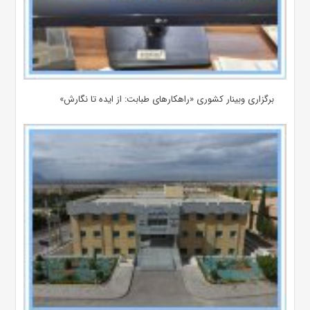
برگزاری وبینار کشوری «راهکارهای طبابت: از ایده تا نگارش»