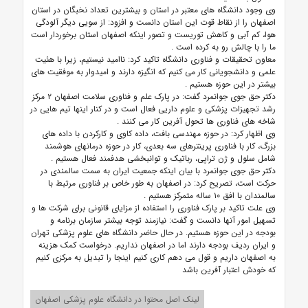
وی وجود دانشگاه های معتبر در استان و بیشترین تعداد نخبگان در استان
اصفهان را از نقاط قوت این استان دانست و افزود: از سویی دیگر آلودگی
هوا، کم آبی و کاهش توریست و تصور اینکه اصفهان استان برخوردار است
ما را با چالش رو به کرده است
.
معاون تحقیقات و فناوری دانشگاه تاکید کرد: ناامید نیستیم، زیرا با هئیت
علمی و دانشجویانی کار می کنیم که انگیزه دارند و امیدوار به موفقیت های
بیشتر در این حوزه هستیم
.
دکتر حق جوی جوانمرد گفت: در پارک علم و فناوری سلامت اصفهان ۲ مرکز
رشد تجهیزات پزشکی و علوم داریی فعال است و در کنار اینها تیم هایی در
شاخه های فناوری ها تحول آفرین کار می کنند
.
وی اظهار کرد: در حوزه مهندسی بافت، داده کاوی و کارکردن با داده های
بزرگ، کار با فناوری پرینترهای سه بعدی، کار در حوزه درمانهای هوشمند
شامل سلول و ژن تراپی، رباتیک و توانبخشی هدفمند فعال هستیم
.
دکتر حق جوی جوانمرد با بیان اینکه جمعیت ایران به سمت سالمندی در
حرکت است، تصریح کرد: در اصفهان به طور خاص بر فناوری مرتبط با
سالمندان با افق ۱۰ ساله متمرکز هستیم
.
وی علت تاکید بر پارک فناوری را استفاده از مزایای قانونی برای شرکت ها و
تسهیل امور آنها دانست و گفت: نیازمند توجه بیشتر سازمان برنامه و
بودجه در این حوزه هستیم. در حال حاضر دانشگاه های علوم پزشکی تهران
و ایران ردیف بودجه دارند اما در اصفهان نداریم. درخواست کمک هزینه
به اصفهان داریم و قول می دهم کاری کنیم اینجا را تبدیل به مرکزی کنیم
که خودش اعتبار آفرین باشد
لینک اصل محتوا در دانشگاه علوم پزشکی اصفهان