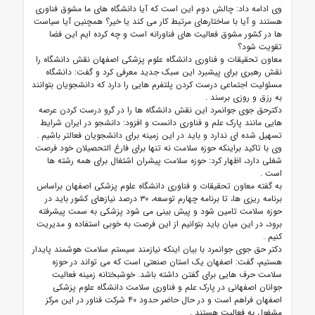
وی ادامه داد: چالش دوم این است که آیا دانشگاه های ما مشوق فناوری
هستند و آیا با ساختارهای مرتبط کار می کند یا خیر؟ همچنین آیا سیاست
ها در کشور مشوق فعالیت های فناورانه است و چه کرده ایم این فضا
تقویت شود؟
معاون تحقیقات و فناوری دانشگاه علوم پزشکی اصفهان نقش دانشگاه را
نقش رهبری برای پیشبرد این سبک جدید معرفی کرد و گفت: دانشگاه
مسئولیت اجتماعی درست کردن پلتفرم هایی را دارد که دانشجویان بتوانند
به رزق و روزی برسند
.
دکترحق جوی جوانمرد این نقش دانشگاه ها را در گرو درست کردن عرصه
هایی مانند پارک علم و فناوری دانست و افزود: دانشجو در ایران شرایط
تسهیل شده ای ندارد و باید در این زمینه برای دانشجویان فعالتر باشیم
.
وی با تاکید براینکه حوزه سلامت نه تنها برای فارغ التحصیلان خود فرصت
شغلی دارد، اظهار کرد: حوزه سلامت پیشران اشتغال برای همه رشته ها
است
.
به گفته معاون تحقیقات و فناوری دانشگاه علوم پزشکی اصفهان براساس
برنامه ریزی ها، تا برنامه چهارم توسعه، ۳۰ درصد نیازهای کشور باید در
حوزه سلامت تامین شود و پیش بینی می شود پزشکی به سمت پیشرفته
برود، در این میان باید بتوانیم از این فرصت به خوبی استفاده و مدیریت
کنیم
.
دکتر حق جوی جوانمرد با بیان اینکه نیازمند سیستم سلامت هوشمند پایدار
هستیم، گفت: اصفهان یک استان صنعتی است که می تواند در حوزه
سلامت حرف هایی برای گفتن داشته باشد. خوشبختانه زمینه فعالیت
جوانان اصفهانی در پارک علم و فناوری سلامت دانشگاه علوم پزشکی
اصفهان فراهم است و در حال حاضر حدود ۴۰ شرکت فناور در این مرکز
مشغول به فعالیت هستند
.