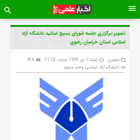
menu
search
تصویر-برگزاری جلسه شورای بسیج اساتید دانشگاه آزاد
اسلامی استان خراسان رضوی
عمومی
شنبه 7 تیر 1399 ساعت 11:22
416
visibility
access_time
folder_open
دانشگاه آزاد اسلامی واحد مشهد
link