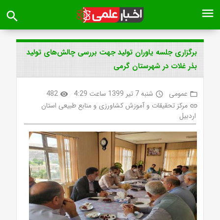
menu
search
برگزاری جلسه یاوران تولید جهت بررسی چالش‌های تولید
بذر غلات در شهرستان گرمی
عمومی
شنبه 7 تیر 1399 ساعت 4:29
482
visibility
access_time
folder_open
مرکز تحقیقات و آموزش کشاورزی و منابع طبیعی استان
link
اردبیل