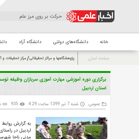
حرکت بر روی مرز علم
خانه
دانشگاه‌های دولتی
دانشگاه آزاد
دانش
صفحه اصلی
پژوهشگاهها و مراکز تحقیقاتی
مرکز تحقیقات و آ
برگزاری دوره آموزشی مهارت آموزی سربازان وظیفه تو
استان اردبیل
عمومی
شنبه 7 تیر 1399 ساعت 4:29
935
م
link
visibility
access_time
folder_open
به گزارش روابط 
اردبیل در راستا
مدنی ناجا شهرست