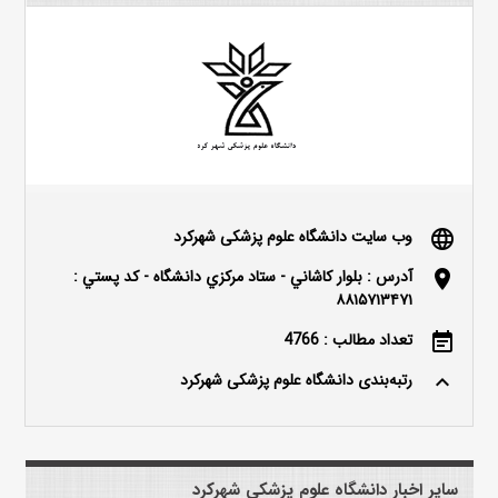
وب سایت دانشگاه علوم پزشکی شهرکرد
language
آدرس : بلوار كاشاني - ستاد مركزي دانشگاه - كد پستي :
location_on
۸۸۱۵۷۱۳۴۷۱
تعداد مطالب : 4766
event_note
رتبه‌بندی دانشگاه علوم پزشکی شهرکرد
keyboard_arrow_up
سایر اخبار دانشگاه علوم پزشکی شهرکرد