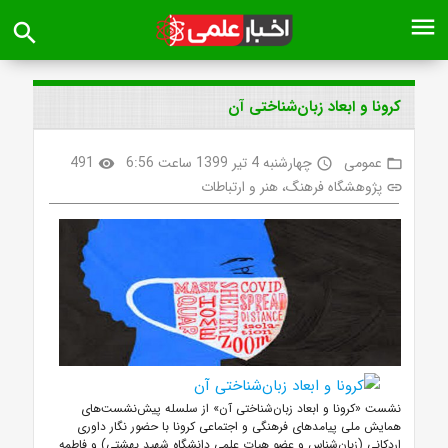
menu
search
کرونا و ابعاد زبان‌شناختی آن
عمومی
چهارشنبه 4 تیر 1399 ساعت 6:56
491
visibility
access_time
folder_open
پژوهشگاه فرهنگ، هنر و ارتباطات
link
نشست «کرونا و ابعاد زبان‌شناختی آن» از سلسله پیش‌نشست‌های
همایش ملی پیامدهای فرهنگی و اجتماعی کرونا با حضور نگار داوری
اردکانی (زبان‌شناس و عضو هیات علمی دانشگاه شهید بهشتی) و فاطمه