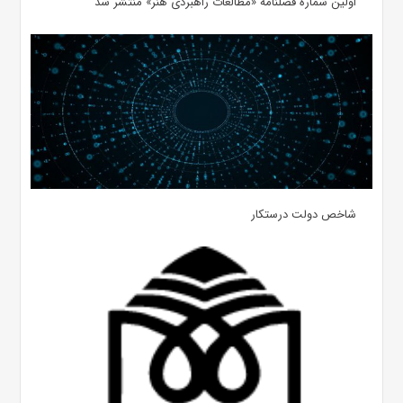
اولین شماره فصلنامه «مطالعات راهبردی هنر» منتشر شد
شاخص دولت درستکار