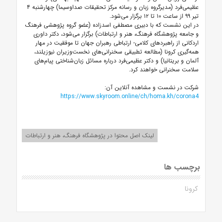
عظیمی‌فرد (مدیرگروه زبان و رسانه مرکز تحقیقات صداوسیما) چهارشنبه ۴
تیر ۹۹ از ساعت ۱۰ تا ۱۲ برگزار می‌شود.
در این نشست که با دبیری مصطفی اسدزاده (عضو گروه پژوهشی فرهنگ
و جامعه پژوهشگاه فرهنگ، هنر و ارتباطات) برگزار می‌شود، دکتر داوری
اردکانی از راهبردهای کلامی- ارتباطی رهبران جهان تا موفقیت در مهار
همه‌گیری کرونا (مطالعه تطبیقی سخنرانی‌های نخست‌وزیران نیوزیلند،
آلمان و بریتانیا) و دکتر عظیمی‌فرد درباره مسائل زبان‌شناختی پیام‌های
سلامت سخنرانی خواهند کرد.
شرکت در نشست و مشاهده آنلاین آن:
https://www.skyroom.online/ch/homa.kh/corona4
لینک اصل محتوا در پژوهشگاه فرهنگ، هنر و ارتباطات
برچسب ها
کرونا