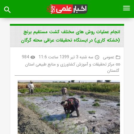
menu
search
انجام عملیات روش های مختلف کشت مستقیم برنج
(خشکه کاری) در ایستگاه تحقیقات عراقی محله گرگان
عمومی
سه شنبه 3 تیر 1399 ساعت 11:6
984
visibility
access_time
folder_open
مرکز تحقیقات و آموزش کشاورزی و منابع طبیعی استان
link
گلستان