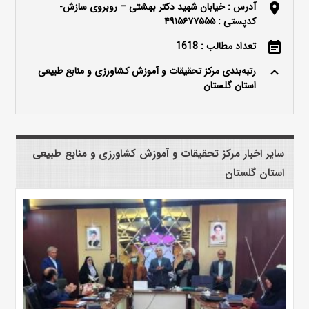
آدرس : خیابان شهید دکتر بهشتی – روبروی سازش-
location_on
کدپستی : ۴۹۱۵۶۷۷۵۵۵
تعداد مطالب : 1618
event_note
رتبه‌بندی مرکز تحقیقات و آموزش کشاورزی و منابع طبیعی
keyboard_arrow_up
استان گلستان
سایر اخبار مرکز تحقیقات و آموزش کشاورزی و منابع طبیعی
استان گلستان