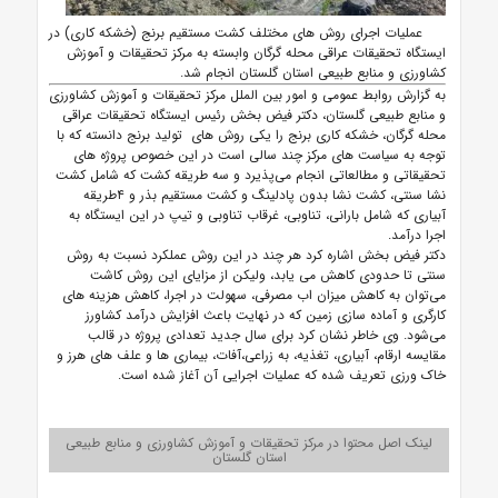
عملیات اجرای روش های مختلف کشت مستقیم برنج (خشکه کاری) در
ایستگاه تحقیقات عراقی محله گرگان وابسته به مرکز تحقیقات و آموزش
کشاورزی و منابع طبیعی استان گلستان انجام شد.
به گزارش روابط عمومی و امور بین الملل مرکز تحقیقات و آموزش کشاورزی
و منابع طبیعی گلستان، دکتر فیض بخش رئیس ایستگاه تحقیقات عراقی
محله گرگان، خشکه کاری برنج را یکی روش های تولید برنج دانسته که با
توجه به سیاست های مرکز چند سالی است در این خصوص پروژه های
تحقیقاتی و مطالعاتی انجام می‌پذیرد و سه طریقه کشت که شامل کشت
نشا سنتی، کشت نشا بدون پادلینگ و کشت مستقیم بذر و ۴طریقه
آبیاری که شامل بارانی، تناوبی، غرقاب تناوبی و تیپ در این ایستگاه به
اجرا درآمد.
دکتر فیض بخش اشاره کرد هر چند در این روش عملکرد نسبت به روش
سنتی تا حدودی کاهش می یابد، ولیکن از مزایای این روش کاشت
می‌توان به کاهش میزان اب مصرفی، سهولت در اجرا، کاهش هزینه های
کارگری و آماده سازی زمین که در نهایت باعث افزایش درآمد کشاورز
می‌شود. وی خاطر نشان کرد برای سال جدید تعدادی پروژه در قالب
مقایسه ارقام، آبیاری، تغذیه، به زراعی،آفات، بیماری ها و علف های هرز و
خاک ورزی تعریف شده که عملیات اجرایی آن آغاز شده است.
لینک اصل محتوا در مرکز تحقیقات و آموزش کشاورزی و منابع طبیعی
استان گلستان