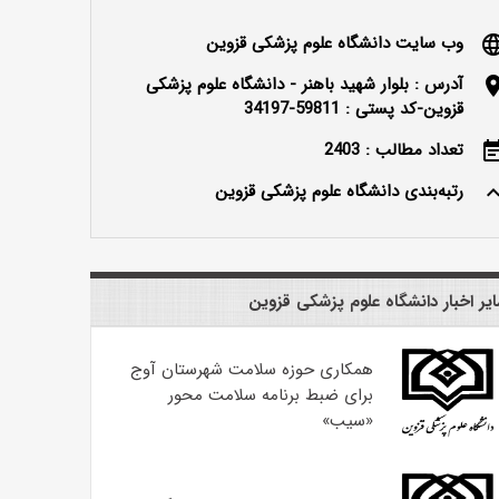
وب سایت دانشگاه علوم پزشکی قزوین
langu
آدرس : بلوار شهید باهنر - دانشگاه علوم پزشکی
locatio
قزوین-کد پستی : 59811-34197
تعداد مطالب : 2403
event_n
رتبه‌بندی دانشگاه علوم پزشکی قزوین
keyboard_ar
یر اخبار دانشگاه علوم پزشکی قزوین
همکاری حوزه سلامت شهرستان آوج
برای ضبط برنامه سلامت محور
«سیب»