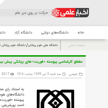
حرکت بر روی مرز علم
خانه
دانشگاه‌های دولتی
دانشگاه آزاد
دانش
صفحه اصلی
دانشگاه های علوم پزشکی
دانشگاه علوم پزشکی ق
مقطع کارشناسی پیوسته «فوریت¬های پزشکی پیش بیمار
عمومی
سه شنبه 3 تیر 1399 ساعت 10:6
2617
visibility
access_time
folder_open
به استناد رای 
دانشگاه‌های علو
پیوسته «فوریت‌ه
احمد پورشریفی
،