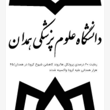
رعایت ۶۰ درصدی پروتکل ها/روند کاهشی شیوع کرونا در همدان/۴۵
هزار همدانی علیه کرونا واکسینه شدند