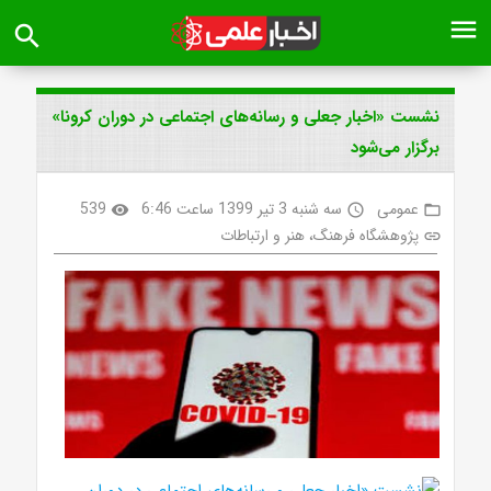
menu
search
نشست «اخبار جعلی و رسانه‌های اجتماعی در دوران کرونا»
برگزار می‌شود
عمومی
سه شنبه 3 تیر 1399 ساعت 6:46
539
visibility
access_time
folder_open
پژوهشگاه فرهنگ، هنر و ارتباطات
link