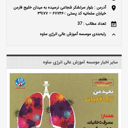
آدرس : بلوار سرلشکر شجاعی نرسیده به میدان خلیج فارس
location_on
خیابان سلمانیه کد پستی :-۶۷۷۴۶ – ۳۹۱۷۷
تعداد مطالب : 37
event_note
رتبه‌بندی موسسه آموزش عالی انرژی ساوه
keyboard_arrow_up
سایر اخبار موسسه آموزش عالی انرژی ساوه