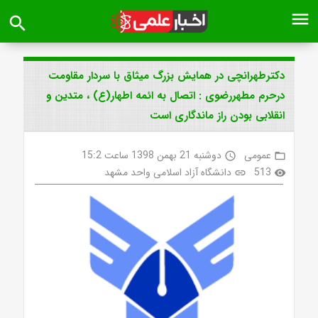
menu
search
دکترطهرانچی در همایش بزرگ میثاق با سردار مقاومت
درحرم مطهررضوی : اتصال به ائمه اطهار(ع) ، متدین و
انقلابی بودن راز ماندگاری است
عمومی
دوشنبه 21 بهمن 1398 ساعت 15:2
access_time
folder_open
513
دانشگاه آزاد اسلامی واحد مشهد
link
visibility