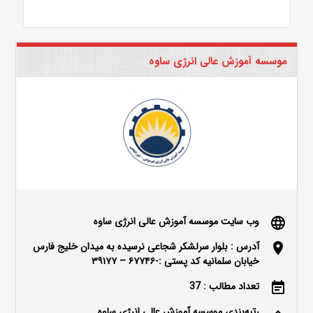
موسسه آموزش عالی انرژی ساوه
وب سایت موسسه آموزش عالی انرژی ساوه
language
آدرس : بلوار سرلشکر شجاعی نرسیده به میدان خلیج فارس
location_on
خیابان سلمانیه کد پستی :-۶۷۷۴۶ – ۳۹۱۷۷
تعداد مطالب : 37
event_note
رتبه‌بندی موسسه آموزش عالی انرژی ساوه
keyboard_arrow_up