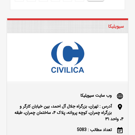
سیویلیکا
وب سایت سیویلیکا
language
آدرس : تهران، بزرگراه جلال آل احمد، بین خیابان کارگر و
location_on
بزرگراه چمران، کوچه پروانه، پلاک ۴، ساختمان چمران، طبقه
۴، واحد ۳۱
تعداد مطالب : 5083
event_note