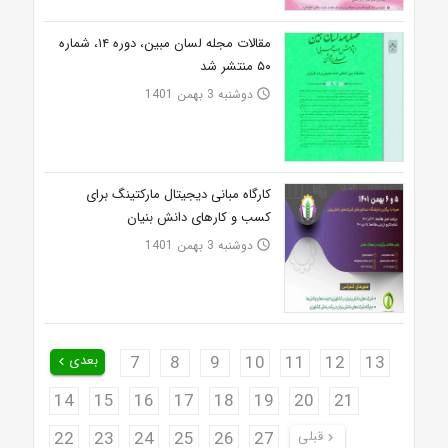
مقالات مجله لسان مبین، دوره ۱۴، شماره
۵۰ منتشر شد
دوشنبه 3 بهمن 1401
access_time
کارگاه مبانی دیجیتال مارکتینگ برای
کسب و کارهای دانش بنیان
دوشنبه 3 بهمن 1401
access_time
13
12
11
10
9
8
7
بعدی
keyboard_arrow_left
14
15
16
17
18
19
20
21
قبلی
27
26
25
24
23
22
keyboard_arrow_right