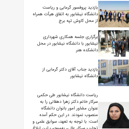
بازدید پروفسور گرمابی و ریاست
دانشگاه نیشابور به اتفاق هیآت همراه
از محل کاوش تپه برج
برگزاری جلسه همکاری شهرداری
نیشابور با دانشگاه نیشابور در محل
دانشکده هنر
بازدید جناب آقای دکتر گرمابی از
دانشگاه نیشابور
ریاست دانشگاه نیشابور طی حکمی
سرکار خانم دکتر زهرا دهقانی را به
عنوان مشاور امور بانوان دانشگاه
منصوب نمودند. در این حکم آمده
است: با توجه به تعهد، سوابق علمی و
تجارب سرکار عالی، به‌موجب این ابلاغ