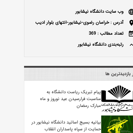
وب سایت دانشگاه نیشابور
langu
آدرس : خراسان رضوی-نیشابور-انتهای بلوار ادیب
locatio
تعداد مطالب : 369
event_n
رتبه‌بندی دانشگاه نیشابور
keyboard_ar
 بازدیدترین ها
پیام تبریک ریاست دانشگاه به
مناسبت فرارسیدن عید نوروز و ماه
مبارک رمضان
بیانیه بسیج اساتید دانشگاه نیشابور در
حمایت از سپاه پاسداران انقلاب