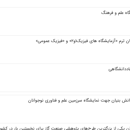
اه علم و فرهنگ
یشگاه های فیزیک۱و۲» و «فیزیک عمومی»
اددانشگاهی
انش بنیان جهت نمایشگاه سرزمین علم و فناوری نوجوانان
ن یکی از بزرگترین طرح‌های پژوهشی صنعت گاز برای نخستین بار در کشور