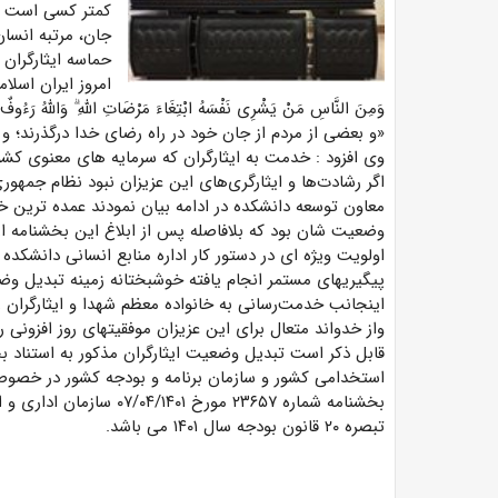
کمتر کسی است که 
جان، مرتبه انسا
حماسه ایثارگران
امروز ایران اسلا
وَمِنَ النَّاسِ مَنْ یَشْرِی نَفْسَهُ ابْتِغَاءَ مَرْضَاتِ اللَّهِ ۗ وَاللَّهُ رَءُوفٌ بِ
«و بعضی از مردم از جان خود در راه رضای خدا درگذرند؛ 
وی افزود : خدمت به ایثارگران که سرمایه های معنوی کش
اگر رشادت‌ها و ایثارگری‌های این عزیزان نبود نظام جمهور
معاون توسعه دانشکده در ادامه بیان نمودند عمده ترین خو
وضعیت شان بود که بلافاصله پس از ابلاغ این بخشنامه ا
اولویت ویژه ای در دستور کار اداره منابع انسانی دانشکده
پیگیریهای مستمر انجام یافته خوشبختانه زمینه تبدیل وضعیت ۳۲۳ نفر ایثارگر مرتفع گردی
اینجانب خدمت‌رسانی به خانواده معظم شهدا و ایثارگران را 
واز خدواند متعال برای این عزیزان موفقیتهای روز افزونی را 
بخشنامه شماره ۲۳۶۵۷ مورخ
تبصره ۲۰ قانون بودجه سال ۱۴۰۱ می باشد.