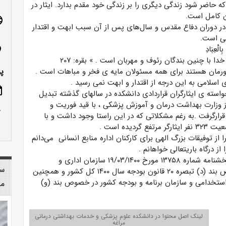
حاضر شود زندگی دیگری را بر زندگی خود مقدم بدارد. ایثار در
ن کامل است.
age
 در دوران دفاع مقدس و سال‌های پس از آن سبب ابهت و اقتدار
می است.
الْعِبَادِ
n_on
و خدا با چنین بندگان رئوف و مهربان است
.
» بقره: ۲۰۷
ورمان هستند برای همه مسئولان مایه ی فخر و مباهات است .
پ
ی اسلامی به این درجه از اقتدار و ابهت نمی رسید .
ote
استه ی ایثارگران قراردادی دانشکده در سالهای گذشته تبدیل
ز وزارت بهداشت درمان و آموزش پزشکی ، با قید فوریت و
row_up
 قرارگرفت .به رغم مشکلاتی که در این راستا وجود داشت و با
ده است .
از توفیقات بزرگ الهی برای کارکنان اداره منابع انسانی می‌دانم
از درگاه باریتعالی خواهانم .
قابل ذکر است تبدیل وضعیت ایثارگران مذکور به استناد بخشنامه شماره ۱۳۷۵۸ مورخ ۱۹/۰۳/۱۴۰۰ سازمان اداری و
سا
استخدامی کشور و سازمان برنامه و بودجه کشور در خصوص بند (د) تبصره ۲۰ قانون بودجه سال ۱۴۰۰ کل کشور و همچنین
 ۰۷/۰۴/۱۴۰۱ سازمان اداری و استخدامی و سازمان برنامه و بودجه کشور در خصوص بند (و)
مر
لینک اصل محتوا در دانشکده علوم پزشکی و خدمات بهداشتی درمانی
مراغه