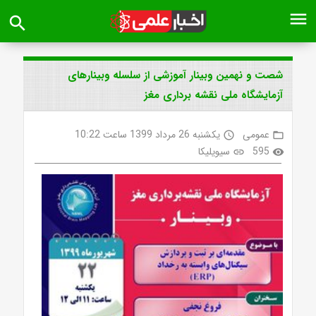
menu
search
شصت و نهمین وبینار آموزشی از سلسله وبینارهای
آزمایشگاه ملی نقشه برداری مغز
عمومی
یکشنبه 26 مرداد 1399 ساعت 10:22
access_time
folder_open
595
سیویلیکا
link
visibility